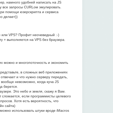
мер, намного удобней написать на JS
му все запросы CURLом эмулировать.
 при помощи юзерскрипта и сервиса
о делает))
п или VPS? Профит неочевидный :-)
у + выполняется на VPS без браузера.
них можно и многопоточность и экономить
редставьте, в сложных веб приложениях
 отвечает и что нужно серверу передать,
 вообще невозможно, когда куча JS
да берется.
аузере. Это небо и земля, скажу я Вам.
пт сломается, если программисты целевого
росов. Хотя есть вероятность, что
йн сайта)
можно использовать штуки вроде iMacros