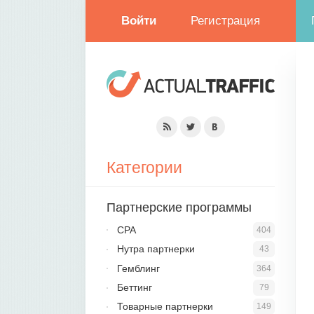
Войти
Регистрация
Категории
Партнерские программы
CPA
404
Нутра партнерки
43
Гемблинг
364
Беттинг
79
Товарные партнерки
149