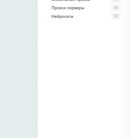
Прокси серверы
64
Нейросети
62