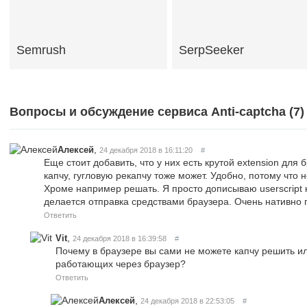
Semrush
SerpSeeker
Вопросы и обсуждение сервиса Anti-captcha (
7
)
,
Алексей
24 декабря 2018 в 16:11:20
#
Еще стоит добавить, что у них есть крутой extension для
капчу, гугловую рекапчу тоже может. Удобно, потому что н
Хроме например решать. Я просто дописываю userscript к
делается отправка средствами браузера. Очень нативно 
Ответить
,
Vit
24 декабря 2018 в 16:39:58
#
Почему в браузере вы сами не можете капчу решить ил
работающих через браузер?
Ответить
,
Алексей
24 декабря 2018 в 22:53:05
#