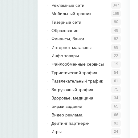
Рекламные сети
347
Мобильный трафик
169
Тизерные сети
90
Образование
49
Финансы, банки
92
Интернет-магазины
69
Инфо товары
22
Файлообменные сервисы
19
Туристический трафик
54
Развлекательный трафик
61
Загрузочный трафик
75
Здоровье, медицина
34
Биржи заданий
65
Видео реклама
66
Дейтинг партнерки
92
Игры
24