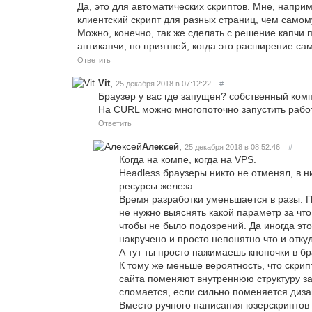
Да, это для автоматических скриптов. Мне, напри
клиентский скрипт для разных страниц, чем само
Можно, конечно, так же сделать с решение капчи
антикапчи, но приятней, когда это расширение сам
Ответить
,
Vit
25 декабря 2018 в 07:12:22
#
Браузер у вас где запущен? собственный ком
На CURL можно многопоточно запустить работ
Ответить
,
Алексей
25 декабря 2018 в 08:52:46
#
Когда на компе, когда на VPS.
Headless браузеры никто не отменял, в 
ресурсы железа.
Время разработки уменьшается в разы. П
не нужно выяснять какой параметр за что
чтобы не было подозрений. Да иногда это
накручено и просто непонятно что и отку
А тут ты просто нажимаешь кнопочки в бр
К тому же меньше вероятность, что скри
сайта поменяют внутреннюю структуру зап
сломается, если сильно поменяется диза
Вместо ручного написания юзерскриптов 