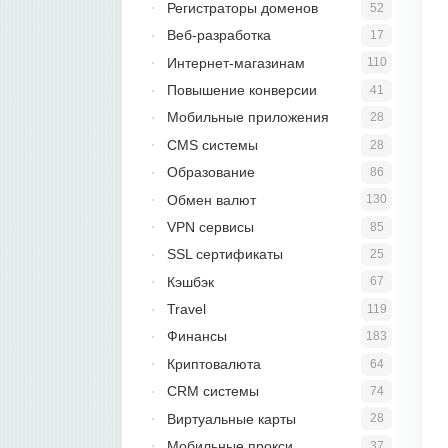
Регистраторы доменов
52
Веб-разработка
17
Интернет-магазинам
110
Повышение конверсии
41
Мобильные приложения
28
CMS системы
28
Образование
86
Обмен валют
130
VPN сервисы
85
SSL сертификаты
25
Кэшбэк
67
Travel
119
Финансы
183
Криптовалюта
64
CRM системы
74
Виртуальные карты
28
Мобильные прокси
37