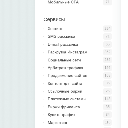
Мобильные CPA
71
Сервисы
Хостинг
294
SMS рассылка
71
E-mail рассылка
65
Раскрутка Инстаграм
352
Социальные сети
235
Арбитраж трафика
156
Продвижение сайтов
163
Контент для сайта
35
Ссылочные биржи
26
Платежные системы
143
Биржи фриланса
35
Купить трафик
34
Маркетинг
116