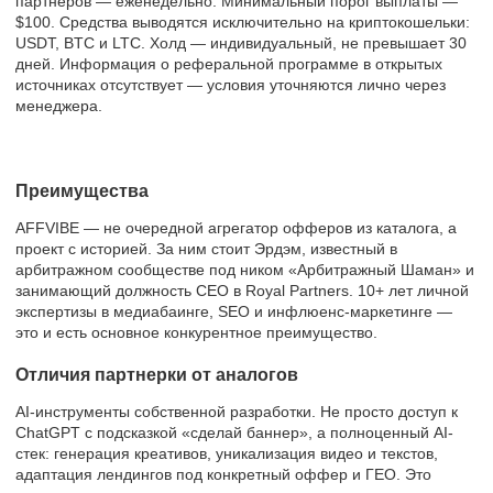
партнёров — еженедельно. Минимальный порог выплаты —
$100. Средства выводятся исключительно на криптокошельки:
USDT, BTC и LTC. Холд — индивидуальный, не превышает 30
дней. Информация о реферальной программе в открытых
источниках отсутствует — условия уточняются лично через
менеджера.
Преимущества
AFFVIBE — не очередной агрегатор офферов из каталога, а
проект с историей. За ним стоит Эрдэм, известный в
арбитражном сообществе под ником «Арбитражный Шаман» и
занимающий должность CEO в Royal Partners. 10+ лет личной
экспертизы в медиабаинге, SEO и инфлюенс-маркетинге —
это и есть основное конкурентное преимущество.
Отличия партнерки от аналогов
AI-инструменты собственной разработки. Не просто доступ к
ChatGPT с подсказкой «сделай баннер», а полноценный AI-
стек: генерация креативов, уникализация видео и текстов,
адаптация лендингов под конкретный оффер и ГЕО. Это