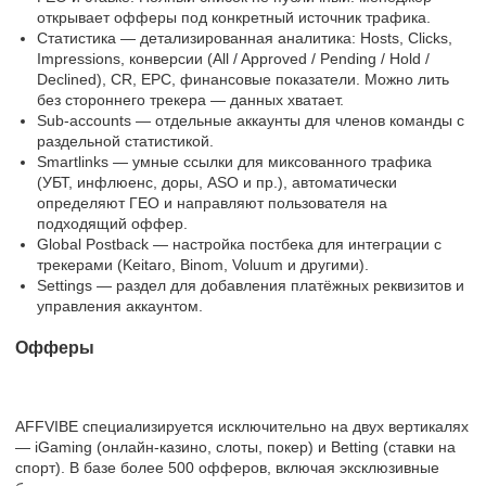
открывает офферы под конкретный источник трафика.
Статистика — детализированная аналитика: Hosts, Clicks,
Impressions, конверсии (All / Approved / Pending / Hold /
Declined), CR, EPC, финансовые показатели. Можно лить
без стороннего трекера — данных хватает.
Sub-accounts — отдельные аккаунты для членов команды с
раздельной статистикой.
Smartlinks — умные ссылки для миксованного трафика
(УБТ, инфлюенс, доры, ASO и пр.), автоматически
определяют ГЕО и направляют пользователя на
подходящий оффер.
Global Postback — настройка постбека для интеграции с
трекерами (Keitaro, Binom, Voluum и другими).
Settings — раздел для добавления платёжных реквизитов и
управления аккаунтом.
Офферы
AFFVIBE специализируется исключительно на двух вертикалях
— iGaming (онлайн-казино, слоты, покер) и Betting (ставки на
спорт). В базе более 500 офферов, включая эксклюзивные