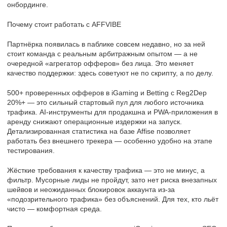
онбординге.
Почему стоит работать с AFFVIBE
Партнёрка появилась в паблике совсем недавно, но за ней
стоит команда с реальным арбитражным опытом — а не
очередной «агрегатор офферов» без лица. Это меняет
качество поддержки: здесь советуют не по скрипту, а по делу.
500+ проверенных офферов в iGaming и Betting с Reg2Dep
20%+ — это сильный стартовый пул для любого источника
трафика. AI-инструменты для продакшна и PWA-приложения в
аренду снижают операционные издержки на запуск.
Детализированная статистика на базе Affise позволяет
работать без внешнего трекера — особенно удобно на этапе
тестирования.
Жёсткие требования к качеству трафика — это не минус, а
фильтр. Мусорные лиды не пройдут, зато нет риска внезапных
шейвов и неожиданных блокировок аккаунта из-за
«подозрительного трафика» без объяснений. Для тех, кто льёт
чисто — комфортная среда.