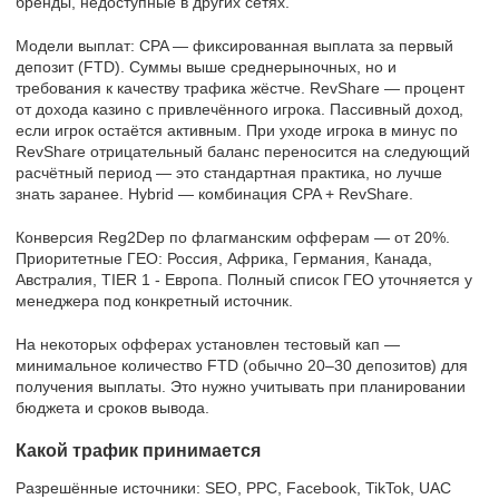
бренды, недоступные в других сетях.
Модели выплат: CPA — фиксированная выплата за первый
депозит (FTD). Суммы выше среднерыночных, но и
требования к качеству трафика жёстче. RevShare — процент
от дохода казино с привлечённого игрока. Пассивный доход,
если игрок остаётся активным. При уходе игрока в минус по
RevShare отрицательный баланс переносится на следующий
расчётный период — это стандартная практика, но лучше
знать заранее. Hybrid — комбинация CPA + RevShare.
Конверсия Reg2Dep по флагманским офферам — от 20%.
Приоритетные ГЕО: Россия, Африка, Германия, Канада,
Австралия, TIER 1 - Европа. Полный список ГЕО уточняется у
менеджера под конкретный источник.
На некоторых офферах установлен тестовый кап —
минимальное количество FTD (обычно 20–30 депозитов) для
получения выплаты. Это нужно учитывать при планировании
бюджета и сроков вывода.
Какой трафик принимается
Разрешённые источники: SEO, PPC, Facebook, TikTok, UAC