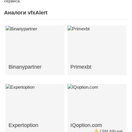
сервиса.
Аналоги vfxAlert
Binanypartner
Primexbt
Expertoption
IQoption.com
CPM: 690 руб.