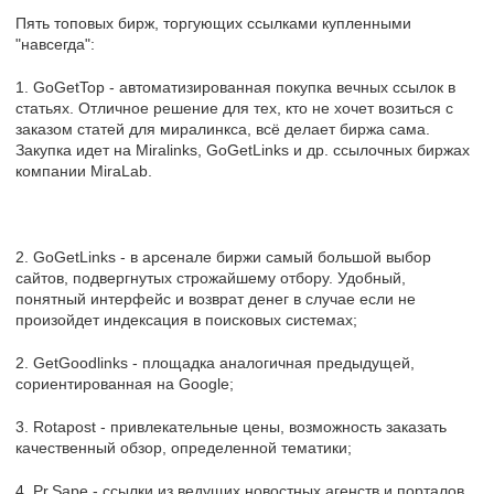
Пять топовых бирж, торгующих ссылками купленными
"навсегда":
1. GoGetTop - автоматизированная покупка вечных ссылок в
статьях. Отличное решение для тех, кто не хочет возиться с
заказом статей для миралинкса, всё делает биржа сама.
Закупка идет на Miralinks, GoGetLinks и др. ссылочных биржах
компании MiraLab.
2. GoGetLinks - в арсенале биржи самый большой выбор
сайтов, подвергнутых строжайшему отбору. Удобный,
понятный интерфейс и возврат денег в случае если не
произойдет индексация в поисковых системах;
2. GetGoodlinks - площадка аналогичная предыдущей,
сориентированная на Google;
3. Rotapost - привлекательные цены, возможность заказать
качественный обзор, определенной тематики;
4. Pr.Sape - ссылки из ведущих новостных агенств и порталов.