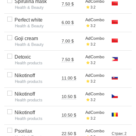
Spirulina mask
AdCombo
7.50 $
Health & Beauty
3.2
Perfect white
AdCombo
6.00 $
Health & Beauty
3.2
Goji cream
AdCombo
7.00 $
Health & Beauty
3.2
Detoxic
AdCombo
7.50 $
Health products
3.2
Nikotinoff
AdCombo
11.00 $
Health products
3.2
Nikotinoff
AdCombo
10.50 $
Health products
3.2
Nikotinoff
AdCombo
10.50 $
Health products
3.2
Psorilax
AdCombo
22.50 $
Стран: 2