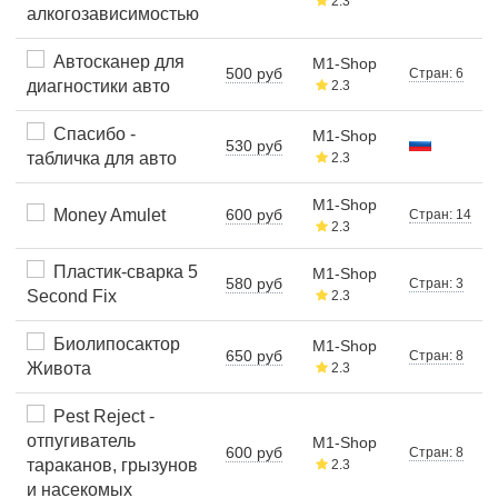
2.3
алкогозависимостью
Автосканер для
M1-Shop
500 руб
Стран: 6
диагностики авто
2.3
Спасибо -
M1-Shop
530 руб
табличка для авто
2.3
M1-Shop
Money Amulet
600 руб
Стран: 14
2.3
Пластик-сварка 5
M1-Shop
580 руб
Стран: 3
Second Fix
2.3
Биолипосактор
M1-Shop
650 руб
Стран: 8
Живота
2.3
Pest Reject -
отпугиватель
M1-Shop
600 руб
Стран: 8
тараканов, грызунов
2.3
и насекомых