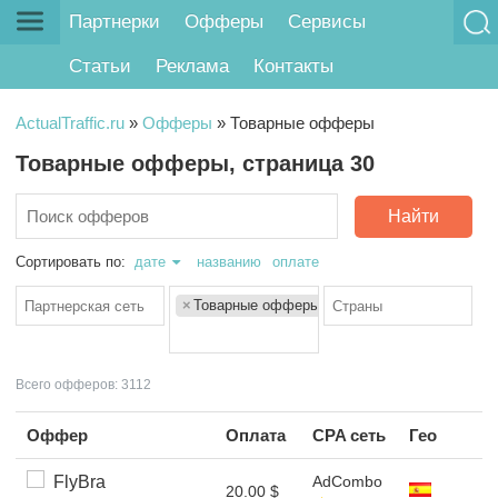
Партнерки
Офферы
Сервисы
Статьи
Реклама
Контакты
ActualTraffic.ru
»
Офферы
»
Товарные офферы
Товарные офферы, страница 30
Найти
Сортировать по:
дате
названию
оплате
×
Товарные офферы
Всего офферов: 3112
Оффер
Оплата
CPA сеть
Гео
FlyBra
AdCombo
20.00 $