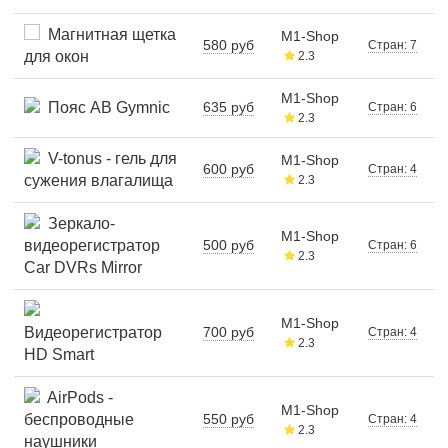
Магнитная щетка
M1-Shop
580 руб
Стран: 7
для окон
2.3
M1-Shop
Пояс AB Gymnic
635 руб
Стран: 6
2.3
V-tonus - гель для
M1-Shop
600 руб
Стран: 4
сужения влагалища
2.3
Зеркало-
M1-Shop
видеорегистратор
500 руб
Стран: 6
2.3
Car DVRs Mirror
M1-Shop
Видеорегистратор
700 руб
Стран: 4
2.3
HD Smart
AirPods -
M1-Shop
беспроводные
550 руб
Стран: 4
2.3
наушники