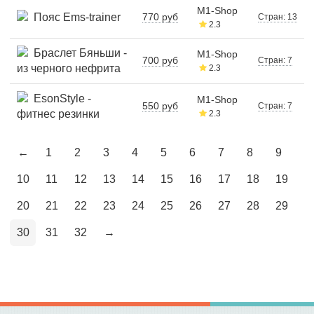
M1-Shop
Пояс Ems-trainer
770 руб
Стран: 13
2.3
Браслет Бяньши -
M1-Shop
700 руб
Стран: 7
из черного нефрита
2.3
EsonStyle -
M1-Shop
550 руб
Стран: 7
фитнес резинки
2.3
←
1
2
3
4
5
6
7
8
9
10
11
12
13
14
15
16
17
18
19
20
21
22
23
24
25
26
27
28
29
30
31
32
→