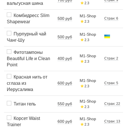
вальгусная шина
2.3
Комбидресс Slim
M1-Shop
500 руб
Стран: 6
Shapewear
2.3
Пурпурный чай
M1-Shop
500 руб
Чанг-Шу
2.3
Фитотампоны
M1-Shop
Beautiful Life и Clean
400 руб
Стран: 2
2.3
Point
Красная нить от
M1-Shop
сглаза из
600 руб
Стран: 5
2.3
Иерусалима
M1-Shop
Титан гель
550 руб
Стран: 22
2.3
Корсет Waist
M1-Shop
600 руб
Стран: 13
Trainer
2.3