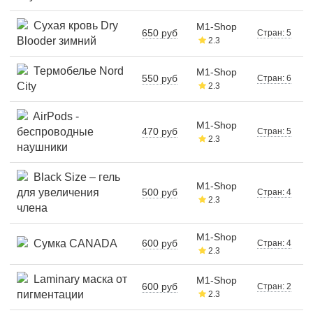
Сухая кровь Dry
M1-Shop
650 руб
Стран: 5
Blooder зимний
2.3
Термобелье Nord
M1-Shop
550 руб
Стран: 6
City
2.3
AirPods -
M1-Shop
беспроводные
470 руб
Стран: 5
2.3
наушники
Black Size – гель
M1-Shop
для увеличения
500 руб
Стран: 4
2.3
члена
M1-Shop
Сумка CANADA
600 руб
Стран: 4
2.3
Laminary маска от
M1-Shop
600 руб
Стран: 2
пигментации
2.3