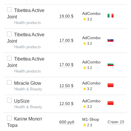
Tibettea Active
AdCombo
19.00 $
Joint
3.2
Health products
Tibettea Active
AdCombo
17.00 $
Joint
3.2
Health products
Tibettea Active
AdCombo
17.00 $
Joint
3.2
Health products
Miracle Glow
AdCombo
12.50 $
Health & Beauty
3.2
UpSize
AdCombo
12.50 $
Health & Beauty
3.2
Капли Молот
M1-Shop
600 руб
Стран: 23
Тора
2.3