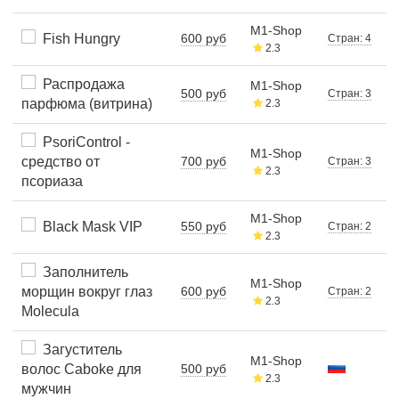
M1-Shop
Fish Hungry
600 руб
Стран: 4
2.3
Распродажа
M1-Shop
500 руб
Стран: 3
парфюма (витрина)
2.3
PsoriControl -
M1-Shop
средство от
700 руб
Стран: 3
2.3
псориаза
M1-Shop
Black Mask VIP
550 руб
Стран: 2
2.3
Заполнитель
M1-Shop
морщин вокруг глаз
600 руб
Стран: 2
2.3
Molecula
Загуститель
M1-Shop
волос Caboke для
500 руб
2.3
мужчин