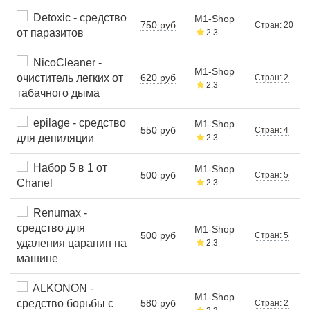
Detoxic - средство
M1-Shop
750 руб
Стран: 20
от паразитов
2.3
NicoCleaner -
M1-Shop
очиститель легких от
620 руб
Стран: 2
2.3
табачного дыма
epilage - средство
M1-Shop
550 руб
Стран: 4
для депиляции
2.3
Набор 5 в 1 от
M1-Shop
500 руб
Стран: 5
Chanel
2.3
Renumax -
средство для
M1-Shop
500 руб
Стран: 5
удаления царапин на
2.3
машине
ALKONON -
M1-Shop
средство борьбы с
580 руб
Стран: 2