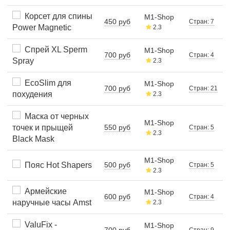
Корсет для спины
M1-Shop
450 руб
Стран: 7
Power Magnetic
2.3
Спрей XL Sperm
M1-Shop
700 руб
Стран: 4
Spray
2.3
EcoSlim для
M1-Shop
700 руб
Стран: 21
похудения
2.3
Маска от черных
M1-Shop
точек и прыщей
550 руб
Стран: 5
2.3
Black Mask
M1-Shop
Пояс Hot Shapers
500 руб
Стран: 5
2.3
Армейские
M1-Shop
600 руб
Стран: 4
наручные часы Amst
2.3
ValuFix -
M1-Shop
700 руб
Стран: 9