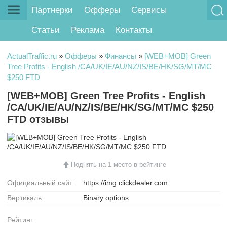
Партнерки
Офферы
Сервисы
Статьи
Реклама
Контакты
ActualTraffic.ru
»
Офферы
»
Финансы
»
[WEB+MOB] Green
Tree Profits - English /CA/UK/IE/AU/NZ/IS/BE/HK/SG/MT/MC
$250 FTD
[WEB+MOB] Green Tree Profits - English
/CA/UK/IE/AU/NZ/IS/BE/HK/SG/MT/MC $250
FTD отзывы
Поднять на 1 место в рейтинге
Официальный сайт:
https://img.clickdealer.com
Вертикаль:
Binary options
Рейтинг: