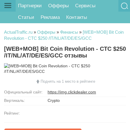
Партнерки
Офферы
Сервисы
Статьи
Реклама
Контакты
ActualTraffic.ru
»
Офферы
»
Финансы
»
[WEB+MOB] Bit Coin
Revolution - CTC $250 /IT/NL/AT/DE/ES/GCC
[WEB+MOB] Bit Coin Revolution - CTC $250
/IT/NL/AT/DE/ES/GCC отзывы
Поднять на 1 место в рейтинге
Официальный сайт:
https://img.clickdealer.com
Вертикаль:
Crypto
Рейтинг: