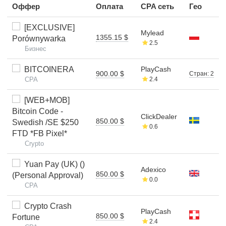
Оффер
Оплата
CPA сеть
Гео
[EXCLUSIVE]
Mylead
1355.15 $
Porównywarka
2.5
Бизнес
BITCOINERA
PlayCash
900.00 $
Стран: 2
CPA
2.4
[WEB+MOB]
Bitcoin Code -
ClickDealer
850.00 $
Swedish /SE $250
0.6
FTD *FB Pixel*
Crypto
Yuan Pay (UK) ()
Adexico
850.00 $
(Personal Approval)
0.0
CPA
Crypto Crash
PlayCash
850.00 $
Fortune
2.4