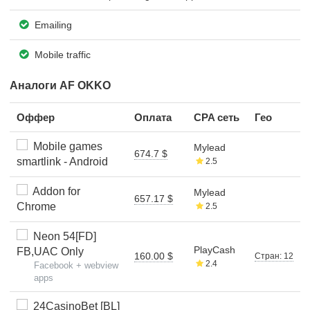
Emailing
Mobile traffic
Аналоги AF OKKO
Оффер
Оплата
CPA сеть
Гео
Mobile games
Mylead
674.7 $
smartlink - Android
2.5
Addon for
Mylead
657.17 $
Chrome
2.5
Neon 54[FD]
PlayCash
FB,UAC Only
160.00 $
Стран: 12
2.4
Facebook + webview
apps
24CasinoBet [BL]