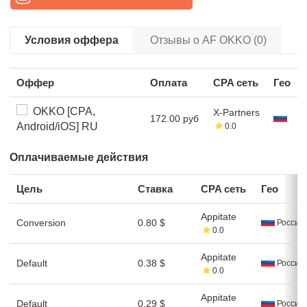
Условия оффера
Отзывы о AF OKKO (0)
Оффер
Оплата
CPA сеть
Гео
OKKO [CPA,
X-Partners
172.00 руб
Android/iOS] RU
0.0
Оплачиваемые действия
Цель
Ставка
CPA сеть
Гео
Appitate
Conversion
0.80 $
Россия
0.0
Appitate
Default
0.38 $
Россия
0.0
Appitate
Default
0.29 $
Россия