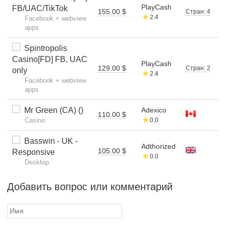
PlayCash
FB/UAC/TikTok
155.00 $
Стран: 4
2.4
Facebook + webview
apps
Spintropolis
Casino[FD] FB, UAC
PlayCash
129.00 $
Стран: 2
only
2.4
Facebook + webview
apps
Mr Green (CA) ()
Adexico
110.00 $
Casino
0.0
Basswin - UK -
Adthorized
105.00 $
Responsive
0.0
Desktop
Добавить вопрос или комментарий