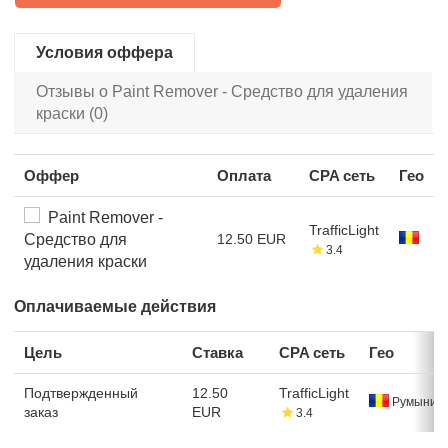
Условия оффера
Отзывы о Paint Remover - Средство для удаления
краски (0)
Оффер
Оплата
CPA сеть
Гео
Paint Remover -
TrafficLight
Средство для
12.50 EUR
3.4
удаления краски
Оплачиваемые действия
Цель
Ставка
CPA сеть
Гео
Подтвержденный
12.50
TrafficLight
Румыния
заказ
EUR
3.4