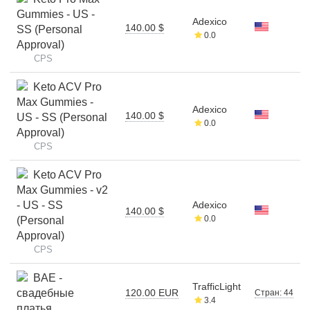
Gummies - US -
Adexico
140.00 $
SS (Personal
0.0
Approval)
CPS
Keto ACV Pro
Max Gummies -
Adexico
140.00 $
US - SS (Personal
0.0
Approval)
CPS
Keto ACV Pro
Max Gummies - v2
- US - SS
Adexico
140.00 $
0.0
(Personal
Approval)
CPS
BAE -
TrafficLight
свадебные
120.00 EUR
Стран: 44
3.4
платья