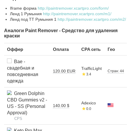
Iframe форма
http://paintremover.xcartpro.com/form/
Ленд 1 Румыния
http://paintremover.xcartpro.com/m1/
Ленд под ТТ Румыния 1
http://paintremover.xcartpro.com/m2/
Аналоги Paint Remover - Средство для удаления
краски
Оффер
Оплата
CPA сеть
Гео
Bae -
свадебная и
TrafficLight
120.00 EUR
Стран: 44
повседневная
3.4
одежда
Green Dolphin
CBD Gummies v2 -
Adexico
140.00 $
US - SS (Personal
0.0
Approval)
CPS
Keto Pro Max