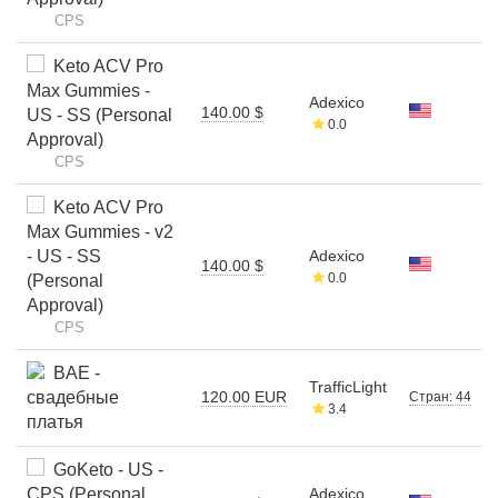
CPS
Keto ACV Pro
Max Gummies -
Adexico
140.00 $
US - SS (Personal
0.0
Approval)
CPS
Keto ACV Pro
Max Gummies - v2
- US - SS
Adexico
140.00 $
0.0
(Personal
Approval)
CPS
BAE -
TrafficLight
свадебные
120.00 EUR
Стран: 44
3.4
платья
GoKeto - US -
CPS (Personal
Adexico