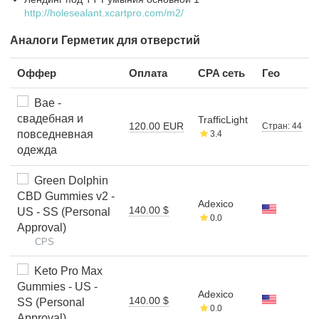
http://holesealant.xcartpro.com/m2/
Аналоги Герметик для отверстий
Оффер
Оплата
CPA сеть
Гео
Bae -
свадебная и
TrafficLight
120.00 EUR
Стран: 44
повседневная
3.4
одежда
Green Dolphin
CBD Gummies v2 -
Adexico
140.00 $
US - SS (Personal
0.0
Approval)
CPS
Keto Pro Max
Gummies - US -
Adexico
140.00 $
SS (Personal
0.0
Approval)