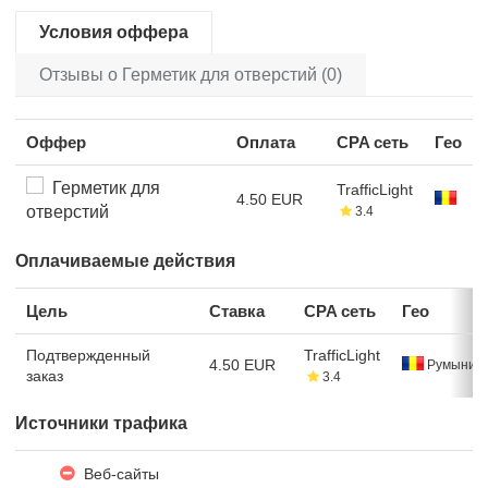
Условия оффера
Отзывы о Герметик для отверстий (0)
Оффер
Оплата
CPA сеть
Гео
Герметик для
TrafficLight
4.50 EUR
отверстий
3.4
Оплачиваемые действия
Цель
Ставка
CPA сеть
Гео
Подтвержденный
TrafficLight
4.50 EUR
Румыния
заказ
3.4
Источники трафика
Веб-сайты