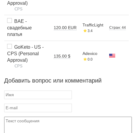
Approval)
CPS
BAE -
TrafficLight
свадебные
120.00 EUR
Стран: 44
3.4
платья
GoKeto - US -
CPS (Personal
Adexico
135.00 $
0.0
Approval)
CPS
Добавить вопрос или комментарий