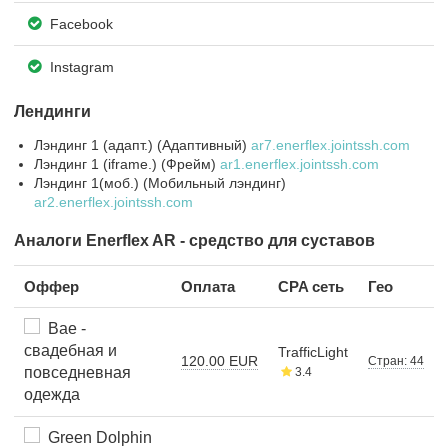
Facebook
Instagram
Лендинги
Лэндинг 1 (адапт.) (Адаптивный)
ar7.enerflex.jointssh.com
Лэндинг 1 (iframe.) (Фрейм)
ar1.enerflex.jointssh.com
Лэндинг 1(моб.) (Мобильный лэндинг)
ar2.enerflex.jointssh.com
Аналоги Enerflex AR - средство для суставов
Оффер
Оплата
CPA сеть
Гео
Bae -
свадебная и
TrafficLight
120.00 EUR
Стран: 44
повседневная
3.4
одежда
Green Dolphin