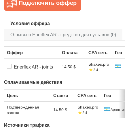
Подключить оффер
Условия оффера
Отзывы о Enerflex AR - средство для суставов (0)
Оффер
Оплата
CPA сеть
Гео
Shakes.pro
Enerflex AR - joints
14.50 $
2.4
Оплачиваемые действия
Цель
Ставка
CPA сеть
Гео
Подтвержденная
Shakes.pro
14.50 $
Аргентина
заявка
2.4
Источники трафика