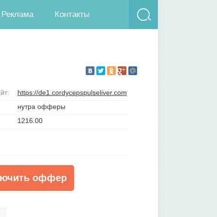
Реклама
Контакты
йт:
https://de1.cordycepspulseliver.com
нутра офферы
1216.00
ючить оффер