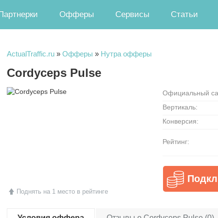
Партнерки
Офферы
Сервисы
Статьи
ActualTraffic.ru
»
Офферы
»
Нутра офферы
Cordyceps Pulse
Официальный са
Вертикаль:
Конверсия:
Рейтинг:
Подкл
Поднять на 1 место в рейтинге
Условия оффера
Отзывы о Cordyceps Pulse (0)