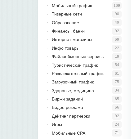
Мобильный трафик
169
Тизерные сети
90
Образование
49
Финансы, банки
92
Интернет-магазины
69
Инфо товары
22
Файлообменные сервисы
19
Туристический трафик
54
Развлекательный трафик
61
Загрузочный трафик
75
Здоровье, медицина
34
Биржи заданий
65
Видео реклама
66
Дейтинг партнерки
92
Игры
24
Мобильные CPA
71