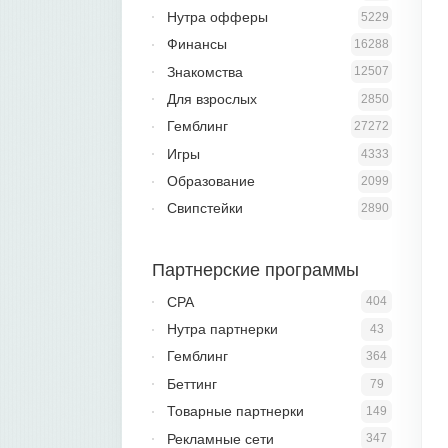
Нутра офферы
5229
Финансы
16288
Знакомства
12507
Для взрослых
2850
Гемблинг
27272
Игры
4333
Образование
2099
Свипстейки
2890
Партнерские программы
CPA
404
Нутра партнерки
43
Гемблинг
364
Беттинг
79
Товарные партнерки
149
Рекламные сети
347